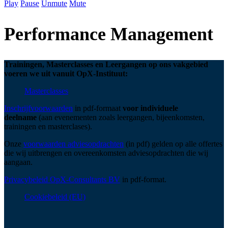
Play
Pause
Unmute
Mute
Performance Management
Trainingen, Masterclasses en Leergangen op ons vakgebied
voeren we uit vanuit OpX-Instituut:
Masterclasses
Inschrijfvoorwaarden
in pdf-formaat
voor individuele
deelname
(aan evenementen zoals leergangen, bijeenkomsten,
trainingen en masterclases).
Onze
voorwaarden adviesopdrachten
(in pdf) gelden op alle offertes
die wij uitbrengen en overeenkomsten adviesopdrachten die wij
aangaan.
Privacybeleid OpX-Consultants BV
in pdf-format.
Cookiebeleid (EU)